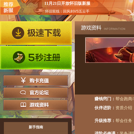
11月21日开放怀旧版新服
怀旧双线：回风剑VS五云手
赚钱窍门：
帮会跑商
伙伴进阶：
资质介绍
升级推荐：
帮会任务
新手指南
进阶必修课：
装备进