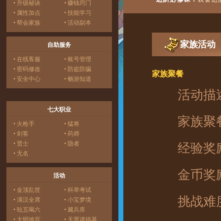
• 升级秘诀
• 赚钱窍门
• 属性加点
• 技能学习
• 帮会家族
• 活动副本
家族活动
自助服务
• 在线客服
• 账号管理
• 密码修改
• 防盗防骗
家族聚餐
• 安全中心
• 畅游知道
活动描
七大职业
家族聚餐
• 火枪手
• 猛将
• 剑客
• 药师
• 贤士
• 隐者
经验奖励
• 无名
金币奖励
活动
• 金顶乱世
• 科举考试
挑战难度
• 满汉全席
• 小宝梦境
• 吆五喝六
• 藏兵库
• 大明地宫
• 天黑请搞基