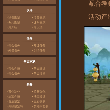
配合考验
伙伴
活动产出
• 珍兽图鉴
• 珍兽养成
• 佣兵图鉴
• 佣兵养成
• 尾介绍
• 尾玩法
任务
• 帮会任务
• 师徒任务
• 外包任务
• 剧情任务
帮会家族
• 帮会介绍
• 帮会建设
• 帮会任务
• 帮会活动
装备
• 背包制作
• 装备强化
• 法宝介绍
• 法宝转世
• 资质鉴定
• 宝石镶嵌
• 高级鉴定符
• 英雄令套装