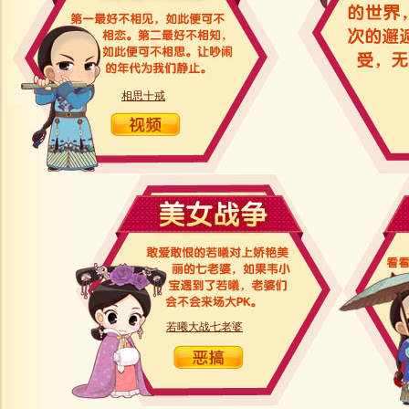
相思十戒
若曦大战七老婆