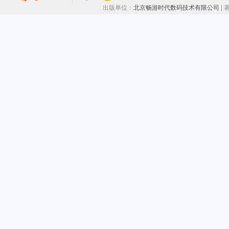
出版单位：
北京畅游时代数码技术有限公司
|