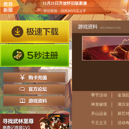
11月21日开放怀旧版新服
怀旧双线：回风剑VS五云手
季节活动
金顶
神龙秘境
满汉
开山运金
厨艺
千王之王
活动