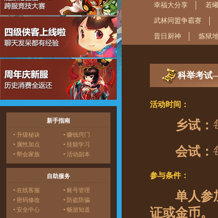
幸福大分享
若
武林同盟争霸赛
昔日厨神
炼狱
科举考试
活动时间：
新手指南
乡试：
• 升级秘诀
• 赚钱窍门
• 属性加点
• 技能学习
会试：
• 帮会家族
• 活动副本
参与条件：
自助服务
• 在线客服
• 账号管理
单人参
• 密码修改
• 防盗防骗
证或金币。
• 安全中心
• 畅游知道