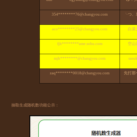
354********76@changyou.com
╰つ、
aco********25@changyou.com
白菜
fjh********ame.sohu.com
空山
mjh********@changyou.com
sasu
zaq********0018@changyou.com
先打那
抽取生成随机数功能公示：