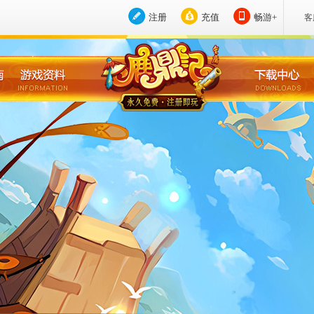
注册
充值
畅游+
客