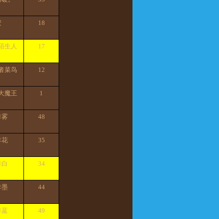
安ゞ
18
陌生人
17
者菜鸟
12
大魔王
1
非雾
48
非花
35
非白
34
非墨
44
非蓝
49