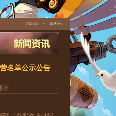
官网首页
常规公告
营名单公示公告
中
小
家需要，并通过随机数生成，抽取15