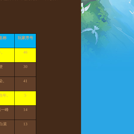
名称
玩家序号
一。
46
便
30
染。
41
当年。
5
第一峰
14
．白菜ゝ
13