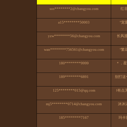
sos********2@changyou.com
红
a15********50003
°宠
yzw********56@changyou.com
长风
wan********756561@changyou.com
°繁
180********9999
＊．星
189********6891
别打这
125********015@qq.com
‖有点
mj5********0714@changyou.com
沐沐
185********7167
玛卡