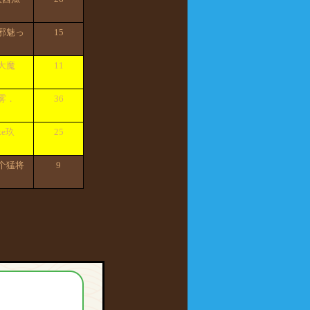
邪魅っ
15
大魔
11
雾．
36
ke玖
25
个猛将
9