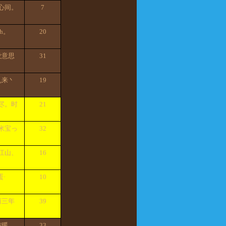
心间。
7
th。
20
没意思
31
乱来丶
19
尽。时
21
米宝っ
32
江山、
16
蛋
·
10
两三年
39
与暖。
33