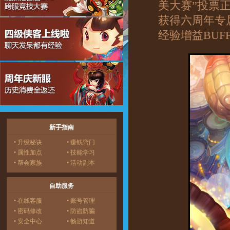
美大赛”投票
获得六周年专
经验增益BUF
新手指南
• 升级秘诀
• 赚钱窍门
• 属性加点
• 技能学习
• 帮会家族
• 活动副本
自助服务
• 在线客服
• 账号管理
• 密码修改
• 防盗防骗
• 安全中心
• 畅游知道