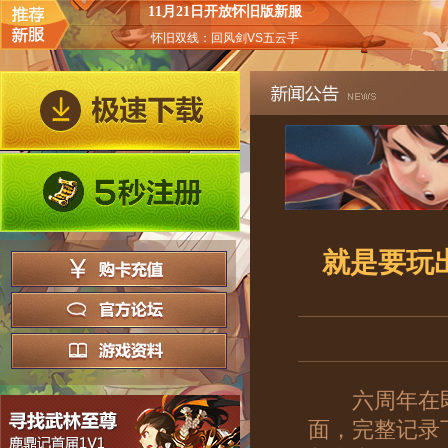
11月21日开放怀旧版新服
怀旧双线：回风剑VS五云手
就是要玩
六周年在即，
面，完整记录下