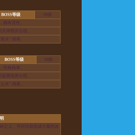
BOSS等级
90级
，颇有灵性。
境的天神禁区出现。
若水” 残卷。
BOSS等级
90级
，性格残暴。
境的蓝疆地界出现。
止水” 残卷。
明
岭之上，可对目标造成大量的冰
。