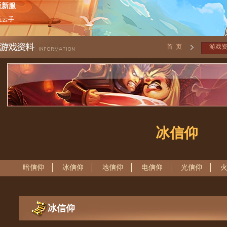
版新服
五云手
首 页
游戏
冰信仰
暗信仰
冰信仰
地信仰
电信仰
光信仰
冰信仰