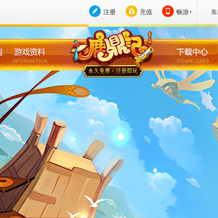
注册
充值
畅游+
客