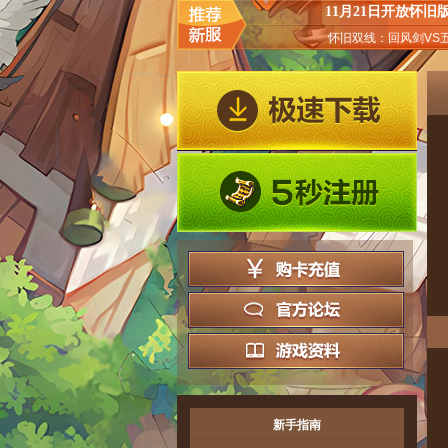
11月21日开放怀旧
怀旧双线：回风剑VS
新手指南