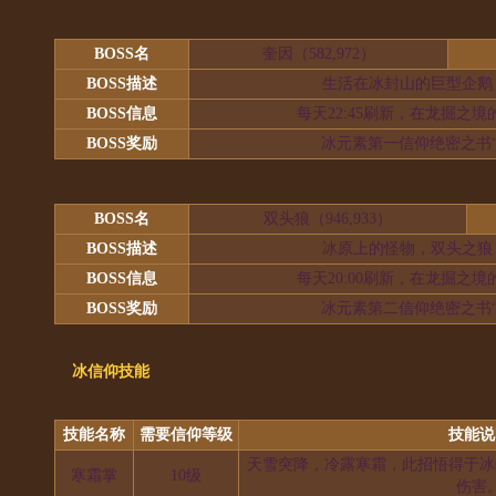
BOSS名
奎因（582,972）
BOSS描述
生活在冰封山的巨型企鹅
BOSS信息
每天22:45刷新，在龙掘之
BOSS奖励
冰元素第一信仰绝密之书“
BOSS名
双头狼（946,933）
BOSS描述
冰原上的怪物，双头之狼
BOSS信息
每天20:00刷新，在龙掘之
BOSS奖励
冰元素第二信仰绝密之书“
冰信仰技能
技能名称
需要信仰等级
技能说
天雪突降，冷露寒霜，此招悟得于冰
寒霜掌
10级
伤害