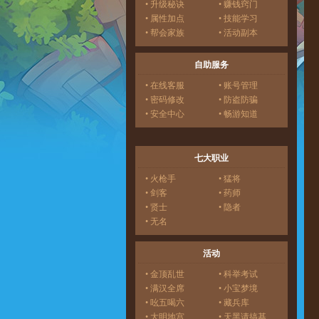
• 升级秘诀
• 赚钱窍门
• 属性加点
• 技能学习
• 帮会家族
• 活动副本
自助服务
• 在线客服
• 账号管理
• 密码修改
• 防盗防骗
• 安全中心
• 畅游知道
七大职业
• 火枪手
• 猛将
• 剑客
• 药师
• 贤士
• 隐者
• 无名
活动
• 金顶乱世
• 科举考试
• 满汉全席
• 小宝梦境
• 吆五喝六
• 藏兵库
• 大明地宫
• 天黑请搞基