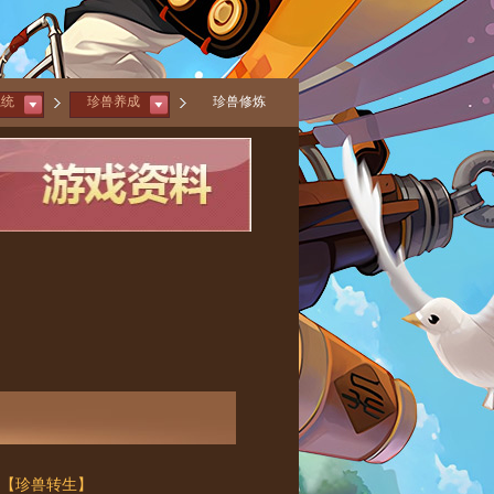
系统
珍兽养成
珍兽修炼
【珍兽转生】