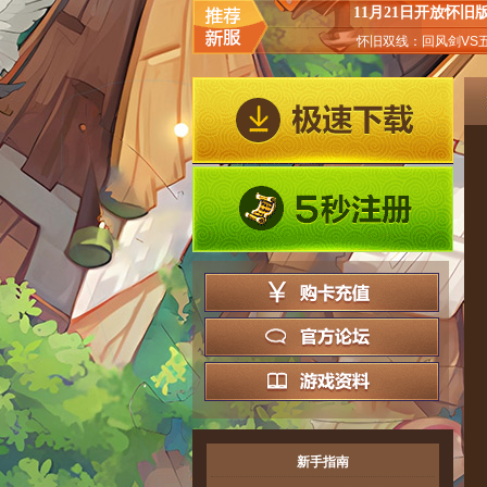
11月21日开放怀旧
怀旧双线：回风剑VS
新手指南