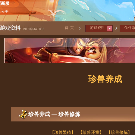
版新服
五云手
首 页
游戏资料
伙伴
珍兽养成
珍兽养成 — 珍兽修炼
【珍兽繁殖】
【珍兽还童】
【珍兽修炼】