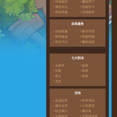
• 升级秘诀
• 赚钱窍门
• 属性加点
• 技能学习
• 帮会家族
• 活动副本
自助服务
• 在线客服
• 账号管理
• 密码修改
• 防盗防骗
• 安全中心
• 畅游知道
七大职业
• 火枪手
• 猛将
• 剑客
• 药师
• 贤士
• 隐者
• 无名
活动
• 金顶乱世
• 科举考试
• 满汉全席
• 小宝梦境
• 吆五喝六
• 藏兵库
• 大明地宫
• 天黑请搞基