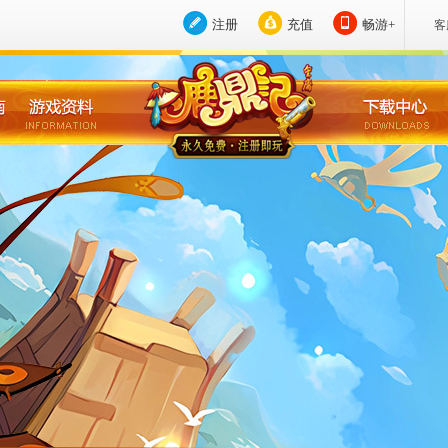
注册
充值
畅游+
客