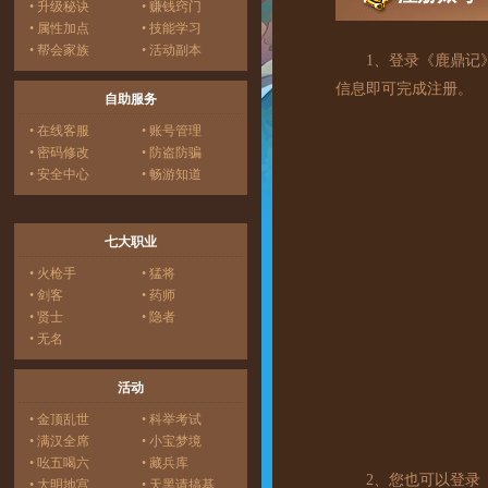
• 升级秘诀
• 赚钱窍门
• 属性加点
• 技能学习
• 帮会家族
• 活动副本
1、登录《鹿鼎记》
信息即可完成注册。
自助服务
• 在线客服
• 账号管理
• 密码修改
• 防盗防骗
• 安全中心
• 畅游知道
七大职业
• 火枪手
• 猛将
• 剑客
• 药师
• 贤士
• 隐者
• 无名
活动
• 金顶乱世
• 科举考试
• 满汉全席
• 小宝梦境
• 吆五喝六
• 藏兵库
2、您也可以登录
• 大明地宫
• 天黑请搞基