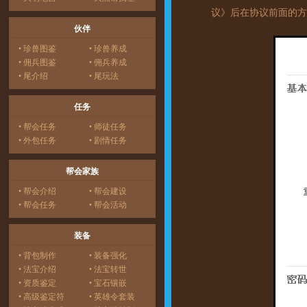
议》后在协议前面的方
伙伴
• 珍兽图鉴
• 珍兽养成
• 佣兵图鉴
• 佣兵养成
• 尾介绍
• 尾玩法
任务
• 帮会任务
• 师徒任务
• 外包任务
• 剧情任务
帮会家族
• 帮会介绍
• 帮会建设
• 帮会任务
• 帮会活动
装备
• 背包制作
• 装备强化
• 法宝介绍
• 法宝转世
• 资质鉴定
• 宝石镶嵌
• 高级鉴定符
• 英雄令套装