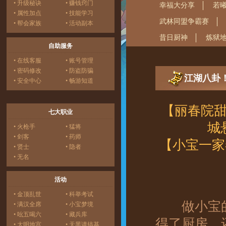
• 升级秘诀
• 赚钱窍门
幸福大分享
若
• 属性加点
• 技能学习
武林同盟争霸赛
• 帮会家族
• 活动副本
昔日厨神
炼狱
自助服务
• 在线客服
• 账号管理
• 密码修改
• 防盗防骗
江湖八卦
• 安全中心
• 畅游知道
【丽春院
七大职业
城
• 火枪手
• 猛将
• 剑客
• 药师
【小宝一家
• 贤士
• 隐者
• 无名
活动
• 金顶乱世
• 科举考试
做小宝的
• 满汉全席
• 小宝梦境
• 吆五喝六
• 藏兵库
得了厨房，
• 大明地宫
• 天黑请搞基