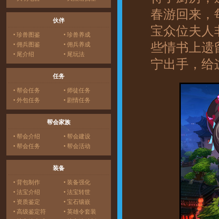
春游回来，
伙伴
宝众位夫人
• 珍兽图鉴
• 珍兽养成
些情书上遗
• 佣兵图鉴
• 佣兵养成
• 尾介绍
• 尾玩法
宁出手，给
任务
• 帮会任务
• 师徒任务
• 外包任务
• 剧情任务
帮会家族
• 帮会介绍
• 帮会建设
• 帮会任务
• 帮会活动
装备
• 背包制作
• 装备强化
• 法宝介绍
• 法宝转世
• 资质鉴定
• 宝石镶嵌
• 高级鉴定符
• 英雄令套装