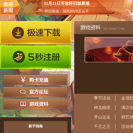
11月21日开放怀旧版新服
怀旧双线：回风剑VS五云手
季节活动
金顶
神龙秘境
满汉
开山运金
厨艺
新手指南
千王之王
活动