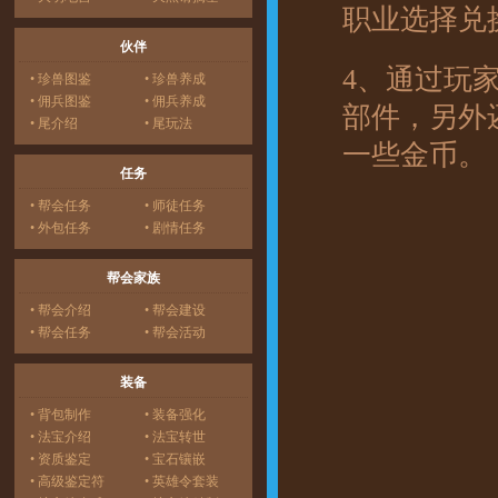
职业选择兑
伙伴
4、通过玩
• 珍兽图鉴
• 珍兽养成
• 佣兵图鉴
• 佣兵养成
部件，另外
• 尾介绍
• 尾玩法
一些金币。
任务
• 帮会任务
• 师徒任务
• 外包任务
• 剧情任务
帮会家族
• 帮会介绍
• 帮会建设
• 帮会任务
• 帮会活动
装备
• 背包制作
• 装备强化
• 法宝介绍
• 法宝转世
• 资质鉴定
• 宝石镶嵌
• 高级鉴定符
• 英雄令套装