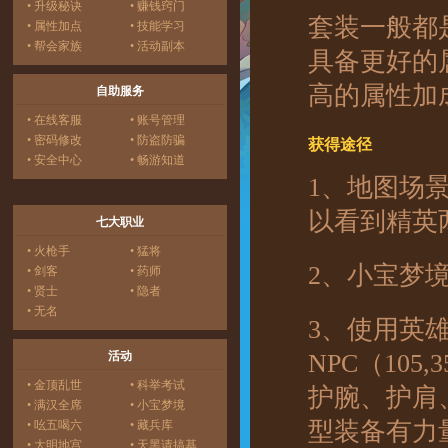
• 升级秘诀
• 赚钱窍门
套装一般都
• 属性加点
• 技能学习
• 帮会家族
• 活动副本
具备更好的
高的属性加
自助服务
• 在线客服
• 账号管理
• 密码修改
• 防盗防骗
获得途径
• 安全中心
• 畅游知道
1、地图场
以看到精英
七大职业
• 火枪手
• 猛将
2、小宝梦
• 剑客
• 药师
• 贤士
• 隐者
• 无名
3、使用英
活动
NPC（10
• 金顶乱世
• 科举考试
护腕、护肩
• 满汉全席
• 小宝梦境
型装备有力
• 吆五喝六
• 藏兵库
• 大明地宫
• 天黑请搞基