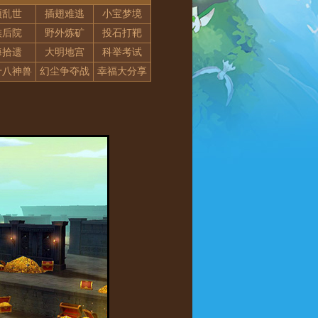
顶乱世
插翅难逃
小宝梦境
族后院
野外炼矿
投石打靶
海拾遗
大明地宫
科举考试
十八神兽
幻尘争夺战
幸福大分享