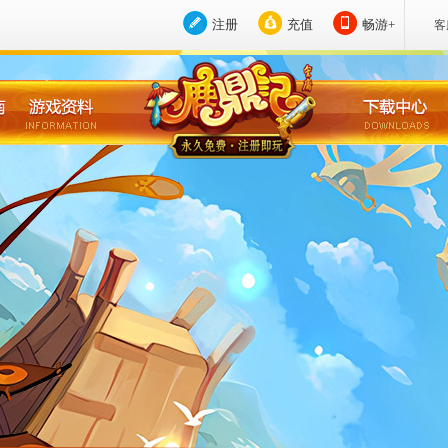
注册
充值
畅游+
客