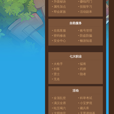
• 升级秘诀
• 赚钱窍门
• 属性加点
• 技能学习
• 帮会家族
• 活动副本
自助服务
• 在线客服
• 账号管理
• 密码修改
• 防盗防骗
• 安全中心
• 畅游知道
七大职业
• 火枪手
• 猛将
• 剑客
• 药师
• 贤士
• 隐者
• 无名
活动
• 金顶乱世
• 科举考试
• 满汉全席
• 小宝梦境
• 吆五喝六
• 藏兵库
• 大明地宫
• 天黑请搞基