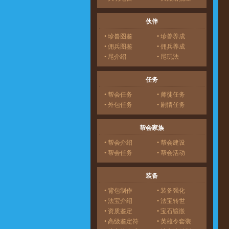
伙伴
• 珍兽图鉴
• 珍兽养成
• 佣兵图鉴
• 佣兵养成
• 尾介绍
• 尾玩法
任务
• 帮会任务
• 师徒任务
• 外包任务
• 剧情任务
帮会家族
• 帮会介绍
• 帮会建设
• 帮会任务
• 帮会活动
装备
• 背包制作
• 装备强化
• 法宝介绍
• 法宝转世
• 资质鉴定
• 宝石镶嵌
• 高级鉴定符
• 英雄令套装