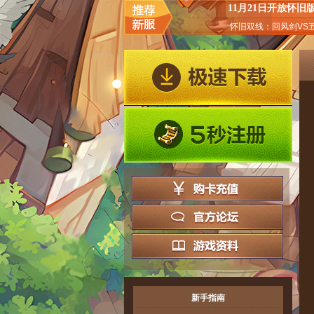
11月21日开放怀旧
怀旧双线：回风剑VS
新手指南