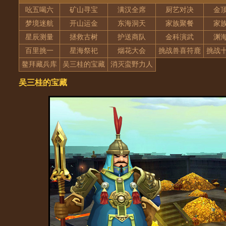
吆五喝六
矿山寻宝
满汉全席
厨艺对决
金
梦境迷航
开山运金
东海洞天
家族聚餐
家
星辰测量
拯救古树
护送商队
金科演武
渊
百里挑一
星海祭祀
烟花大会
挑战兽喜符鹿
挑战
鳌拜藏兵库
吴三桂的宝藏
消灭蛮野力人
吴三桂的宝藏