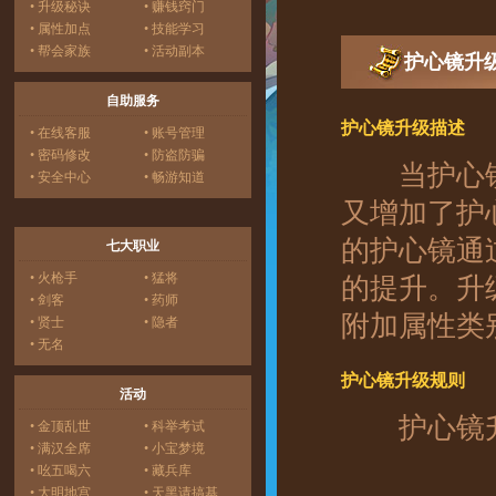
• 升级秘诀
• 赚钱窍门
• 属性加点
• 技能学习
• 帮会家族
• 活动副本
护心镜升
自助服务
护心镜升级描述
• 在线客服
• 账号管理
• 密码修改
• 防盗防骗
当护心镜升
• 安全中心
• 畅游知道
又增加了护心
的护心镜通
七大职业
• 火枪手
• 猛将
的提升。升
• 剑客
• 药师
附加属性类
• 贤士
• 隐者
• 无名
护心镜升级规则
活动
护心镜升
• 金顶乱世
• 科举考试
• 满汉全席
• 小宝梦境
• 吆五喝六
• 藏兵库
• 大明地宫
• 天黑请搞基