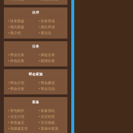
伙伴
• 珍兽图鉴
• 珍兽养成
• 佣兵图鉴
• 佣兵养成
• 尾介绍
• 尾玩法
任务
• 帮会任务
• 师徒任务
• 外包任务
• 剧情任务
帮会家族
• 帮会介绍
• 帮会建设
• 帮会任务
• 帮会活动
装备
• 背包制作
• 装备强化
• 法宝介绍
• 法宝转世
• 资质鉴定
• 宝石镶嵌
• 高级鉴定符
• 英雄令套装