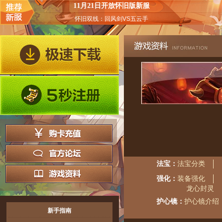
11月21日开放怀旧版新服
怀旧双线：回风剑VS五云手
法宝：
法宝分类
强化：
装备强化
龙心封灵
护心镜：
护心镜介绍
新手指南