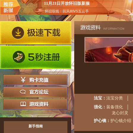
11月21日开放怀旧版新服
怀旧双线：回风剑VS五云手
法宝：
法宝分类
强化：
装备强化
龙心封灵
护心镜：
护心镜介绍
新手指南