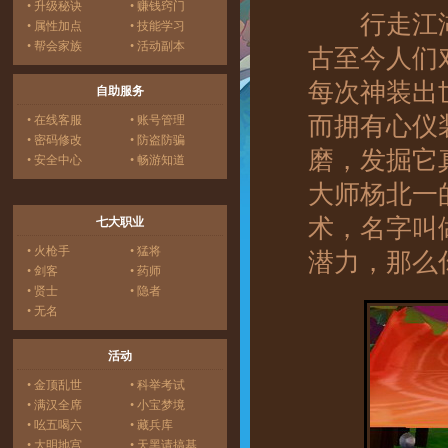
• 升级秘诀
• 赚钱窍门
行走江湖
• 属性加点
• 技能学习
• 帮会家族
• 活动副本
古至今人们
每次神装出
自助服务
而拥有心仪
• 在线客服
• 账号管理
• 密码修改
• 防盗防骗
磨，发掘它
• 安全中心
• 畅游知道
大师杨北一
术，名字叫
七大职业
• 火枪手
• 猛将
潜力，那么
• 剑客
• 药师
• 贤士
• 隐者
• 无名
活动
• 金顶乱世
• 科举考试
• 满汉全席
• 小宝梦境
• 吆五喝六
• 藏兵库
• 大明地宫
• 天黑请搞基