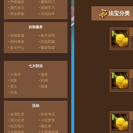
• 升级秘诀
• 赚钱窍门
• 属性加点
• 技能学习
法宝分类
• 帮会家族
• 活动副本
自助服务
• 在线客服
• 账号管理
• 密码修改
• 防盗防骗
• 安全中心
• 畅游知道
七大职业
• 火枪手
• 猛将
• 剑客
• 药师
• 贤士
• 隐者
• 无名
活动
• 金顶乱世
• 科举考试
• 满汉全席
• 小宝梦境
• 吆五喝六
• 藏兵库
• 大明地宫
• 天黑请搞基