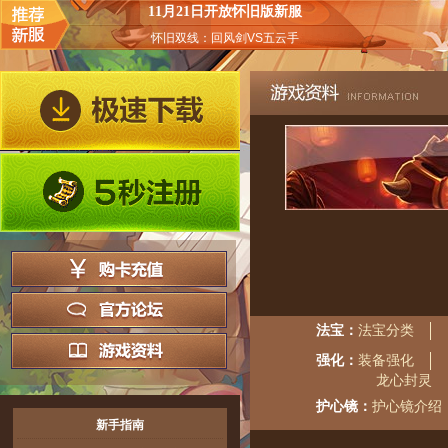
11月21日开放怀旧版新服
怀旧双线：回风剑VS五云手
法宝：
法宝分类
强化：
装备强化
龙心封灵
护心镜：
护心镜介绍
新手指南