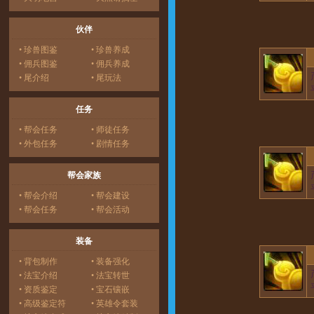
伙伴
• 珍兽图鉴
• 珍兽养成
• 佣兵图鉴
• 佣兵养成
• 尾介绍
• 尾玩法
任务
• 帮会任务
• 师徒任务
• 外包任务
• 剧情任务
帮会家族
• 帮会介绍
• 帮会建设
• 帮会任务
• 帮会活动
装备
• 背包制作
• 装备强化
• 法宝介绍
• 法宝转世
• 资质鉴定
• 宝石镶嵌
• 高级鉴定符
• 英雄令套装